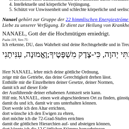
Intellektuelle und körperliche Verjüngung.
Schützt vor Unwissenheit und schlechte körperliche und seeli
Nanael
gehört zur Gruppe der
22 himmlischen Energieströme
Liebe zu unserer Verfügung. Er dient
zur Heilung von Krankhe
NANAEL, Gott der die Hochmütigen erniedrigt.
Psalm 119, Vers 75:
Ich erkenne, DU, dass Wahrheit sind deine Rechtsgeheiße und in Tre
ְתִּי יְהוָה, כִּי-צֶדֶק מִשְׁפָּטֶיךָ;וֶאֱמוּנָה, עִנִּיתָנִי
Herr NANAEL, lehre mich deine göttliche Ordnung,
zeige mir das Getriebe, das deine Gerechtigkeit drehen lässt.
Enthülle mir die Einzelheiten deiner Gesetze, deiner Normen,
damit ich auf dieser Erde
der Ausführende deiner erhabenen Amtszeit sein kann.
Hilf mir, NANAEL, einen weit abgeschiedenen Ort zu finden, günsti
damit du und ich, damit wir uns unterhalten können.
Dort werde ich den Altar errichten,
dort wünsche ich den Ewigen zu ehren,
dort möchte ich die 72-Grad-Stufen errichten
damit die göttlichen Hierarchien auf- und absteigen können,
dort könnte ich die 12 Göttlichen Stämme hervorbringen,