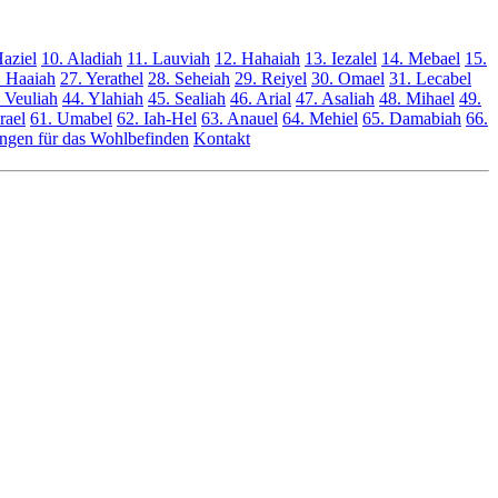
Haziel
10. Aladiah
11. Lauviah
12. Hahaiah
13. Iezalel
14. Mebael
15.
. Haaiah
27. Yerathel
28. Seheiah
29. Reiyel
30. Omael
31. Lecabel
 Veuliah
44. Ylahiah
45. Sealiah
46. Arial
47. Asaliah
48. Mihael
49.
rael
61. Umabel
62. Iah-Hel
63. Anauel
64. Mehiel
65. Damabiah
66.
gen für das Wohlbefinden
Kontakt