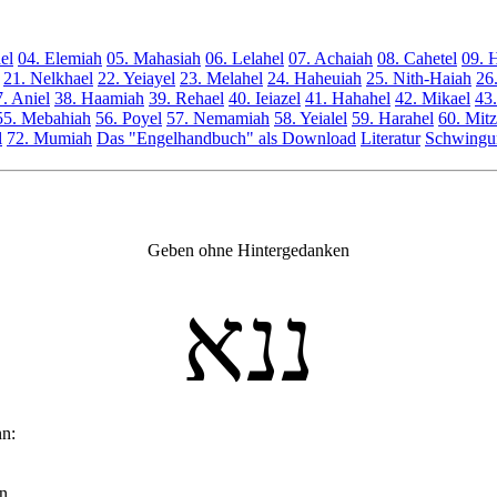
ael
04. Elemiah
05. Mahasiah
06. Lelahel
07. Achaiah
08. Cahetel
09. 
21. Nelkhael
22. Yeiayel
23. Melahel
24. Haheuiah
25. Nith-Haiah
26
. Aniel
38. Haamiah
39. Rehael
40. Ieiazel
41. Hahahel
42. Mikael
43.
55. Mebahiah
56. Poyel
57. Nemamiah
58. Yeialel
59. Harahel
60. Mitz
l
72. Mumiah
Das "Engelhandbuch" als Download
Literatur
Schwingun
Geben ohne Hintergedanken
ננא
nn:
n.