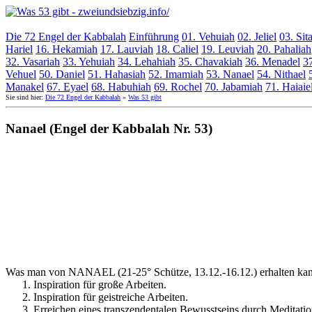
Die 72 Engel der Kabbalah
Einführung
01. Vehuiah
02. Jeliel
03. Sit
Hariel
16. Hekamiah
17. Lauviah
18. Caliel
19. Leuviah
20. Pahaliah
32. Vasariah
33. Yehuiah
34. Lehahiah
35. Chavakiah
36. Menadel
37
Vehuel
50. Daniel
51. Hahasiah
52. Imamiah
53. Nanael
54. Nithael
Manakel
67. Eyael
68. Habuhiah
69. Rochel
70. Jabamiah
71. Haiaie
Sie sind hier:
Die 72 Engel der Kabbalah
»
Was 53 gibt
Nanael (Engel der Kabbalah Nr. 53)
Was man von NANAEL (21-25° Schütze, 13.12.-16.12.) erhalten ka
Inspiration für große Arbeiten.
Inspiration für geistreiche Arbeiten.
Erreichen eines transzendentalen Bewusstseins durch Meditatio