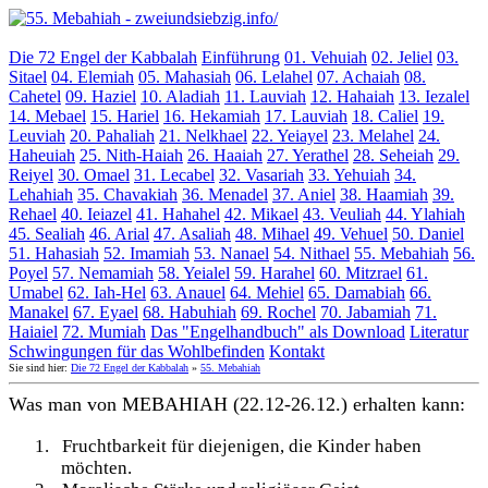
Die 72 Engel der Kabbalah
Einführung
01. Vehuiah
02. Jeliel
03.
Sitael
04. Elemiah
05. Mahasiah
06. Lelahel
07. Achaiah
08.
Cahetel
09. Haziel
10. Aladiah
11. Lauviah
12. Hahaiah
13. Iezalel
14. Mebael
15. Hariel
16. Hekamiah
17. Lauviah
18. Caliel
19.
Leuviah
20. Pahaliah
21. Nelkhael
22. Yeiayel
23. Melahel
24.
Haheuiah
25. Nith-Haiah
26. Haaiah
27. Yerathel
28. Seheiah
29.
Reiyel
30. Omael
31. Lecabel
32. Vasariah
33. Yehuiah
34.
Lehahiah
35. Chavakiah
36. Menadel
37. Aniel
38. Haamiah
39.
Rehael
40. Ieiazel
41. Hahahel
42. Mikael
43. Veuliah
44. Ylahiah
45. Sealiah
46. Arial
47. Asaliah
48. Mihael
49. Vehuel
50. Daniel
51. Hahasiah
52. Imamiah
53. Nanael
54. Nithael
55. Mebahiah
56.
Poyel
57. Nemamiah
58. Yeialel
59. Harahel
60. Mitzrael
61.
Umabel
62. Iah-Hel
63. Anauel
64. Mehiel
65. Damabiah
66.
Manakel
67. Eyael
68. Habuhiah
69. Rochel
70. Jabamiah
71.
Haiaiel
72. Mumiah
Das "Engelhandbuch" als Download
Literatur
Schwingungen für das Wohlbefinden
Kontakt
Sie sind hier:
Die 72 Engel der Kabbalah
»
55. Mebahiah
Was man von MEBAHIAH (22.12-26.12.) erhalten kann:
1.
Fruchtbarkeit für diejenigen, die Kinder haben
möchten.