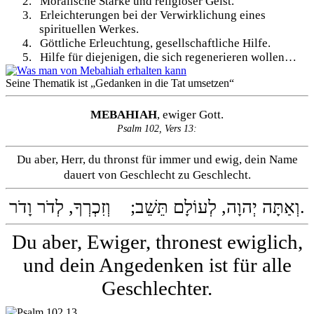
2.
Moralische Stärke und religiöser Geist.
3.
Erleichterungen bei der Verwirklichung eines
spirituellen Werkes.
4.
Göttliche Erleuchtung, gesellschaftliche Hilfe.
5.
Hilfe für diejenigen, die sich regenerieren wollen…
Seine Thematik ist „Gedanken in die Tat umsetzen“
MEBAHIAH
, ewiger Gott.
Psalm 102, Vers 13:
Du aber, Herr, du thronst für immer und ewig, dein Name
dauert von Geschlecht zu Geschlecht.
וְאַתָּה יְהוָה, לְעוֹלָם תֵּשֵׁב; וְזִכְרְךָ, לְדֹר וָדֹר.
Du aber, Ewiger, thronest ewiglich,
und dein Angedenken ist für alle
Geschlechter.