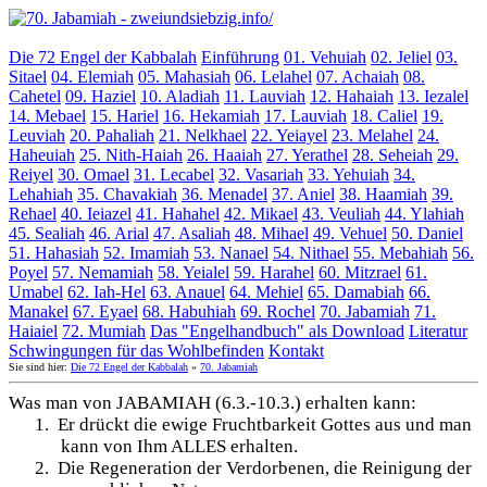
Die 72 Engel der Kabbalah
Einführung
01. Vehuiah
02. Jeliel
03.
Sitael
04. Elemiah
05. Mahasiah
06. Lelahel
07. Achaiah
08.
Cahetel
09. Haziel
10. Aladiah
11. Lauviah
12. Hahaiah
13. Iezalel
14. Mebael
15. Hariel
16. Hekamiah
17. Lauviah
18. Caliel
19.
Leuviah
20. Pahaliah
21. Nelkhael
22. Yeiayel
23. Melahel
24.
Haheuiah
25. Nith-Haiah
26. Haaiah
27. Yerathel
28. Seheiah
29.
Reiyel
30. Omael
31. Lecabel
32. Vasariah
33. Yehuiah
34.
Lehahiah
35. Chavakiah
36. Menadel
37. Aniel
38. Haamiah
39.
Rehael
40. Ieiazel
41. Hahahel
42. Mikael
43. Veuliah
44. Ylahiah
45. Sealiah
46. Arial
47. Asaliah
48. Mihael
49. Vehuel
50. Daniel
51. Hahasiah
52. Imamiah
53. Nanael
54. Nithael
55. Mebahiah
56.
Poyel
57. Nemamiah
58. Yeialel
59. Harahel
60. Mitzrael
61.
Umabel
62. Iah-Hel
63. Anauel
64. Mehiel
65. Damabiah
66.
Manakel
67. Eyael
68. Habuhiah
69. Rochel
70. Jabamiah
71.
Haiaiel
72. Mumiah
Das "Engelhandbuch" als Download
Literatur
Schwingungen für das Wohlbefinden
Kontakt
Sie sind hier:
Die 72 Engel der Kabbalah
»
70. Jabamiah
Was man von JABAMIAH (6.3.-10.3.) erhalten kann:
1.
Er drückt die ewige Fruchtbarkeit Gottes aus und man
kann von Ihm ALLES erhalten.
2.
Die Regeneration der Verdorbenen, die Reinigung der