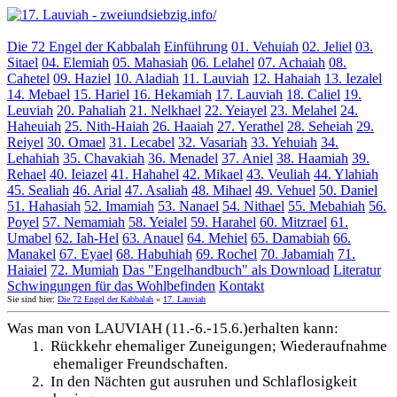
Die 72 Engel der Kabbalah
Einführung
01. Vehuiah
02. Jeliel
03.
Sitael
04. Elemiah
05. Mahasiah
06. Lelahel
07. Achaiah
08.
Cahetel
09. Haziel
10. Aladiah
11. Lauviah
12. Hahaiah
13. Iezalel
14. Mebael
15. Hariel
16. Hekamiah
17. Lauviah
18. Caliel
19.
Leuviah
20. Pahaliah
21. Nelkhael
22. Yeiayel
23. Melahel
24.
Haheuiah
25. Nith-Haiah
26. Haaiah
27. Yerathel
28. Seheiah
29.
Reiyel
30. Omael
31. Lecabel
32. Vasariah
33. Yehuiah
34.
Lehahiah
35. Chavakiah
36. Menadel
37. Aniel
38. Haamiah
39.
Rehael
40. Ieiazel
41. Hahahel
42. Mikael
43. Veuliah
44. Ylahiah
45. Sealiah
46. Arial
47. Asaliah
48. Mihael
49. Vehuel
50. Daniel
51. Hahasiah
52. Imamiah
53. Nanael
54. Nithael
55. Mebahiah
56.
Poyel
57. Nemamiah
58. Yeialel
59. Harahel
60. Mitzrael
61.
Umabel
62. Iah-Hel
63. Anauel
64. Mehiel
65. Damabiah
66.
Manakel
67. Eyael
68. Habuhiah
69. Rochel
70. Jabamiah
71.
Haiaiel
72. Mumiah
Das "Engelhandbuch" als Download
Literatur
Schwingungen für das Wohlbefinden
Kontakt
Sie sind hier:
Die 72 Engel der Kabbalah
»
17. Lauviah
Was man von LAUVIAH (11.-6.-15.6.)erhalten kann:
1.
Rückkehr ehemaliger Zuneigungen; Wiederaufnahme
ehemaliger Freundschaften.
2.
In den Nächten gut ausruhen und Schlaflosigkeit