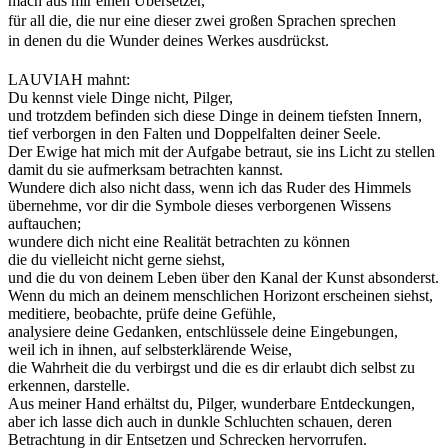
mach aus mir einen Übersetzer,
für all die, die nur eine dieser zwei großen Sprachen sprechen
in denen du die Wunder deines Werkes ausdrückst.
LAUVIAH mahnt:
Du kennst viele Dinge nicht, Pilger,
und trotzdem befinden sich diese Dinge in deinem tiefsten Innern,
tief verborgen in den Falten und Doppelfalten deiner Seele.
Der Ewige hat mich mit der Aufgabe betraut, sie ins Licht zu stellen
damit du sie aufmerksam betrachten kannst.
Wundere dich also nicht dass, wenn ich das Ruder des Himmels
übernehme, vor dir die Symbole dieses verborgenen Wissens
auftauchen;
wundere dich nicht eine Realität betrachten zu können
die du vielleicht nicht gerne siehst,
und die du von deinem Leben über den Kanal der Kunst absonderst.
Wenn du mich an deinem menschlichen Horizont erscheinen siehst,
meditiere, beobachte, prüfe deine Gefühle,
analysiere deine Gedanken, entschlüssele deine Eingebungen,
weil ich in ihnen, auf selbsterklärende Weise,
die Wahrheit die du verbirgst und die es dir erlaubt dich selbst zu
erkennen, darstelle.
Aus meiner Hand erhältst du, Pilger, wunderbare Entdeckungen,
aber ich lasse dich auch in dunkle Schluchten schauen, deren
Betrachtung in dir Entsetzen und Schrecken hervorrufen.