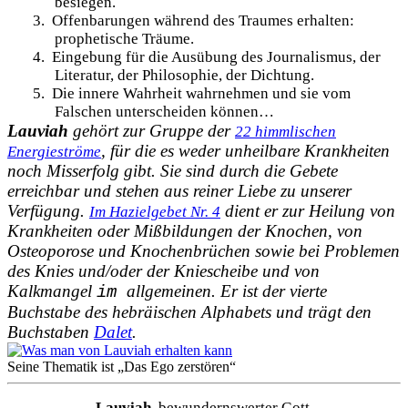
besiegen.
3.
Offenbarungen während des Traumes erhalten:
prophetische Träume.
4.
Eingebung für die Ausübung des Journalismus, der
Literatur, der Philosophie, der Dichtung.
5.
Die innere Wahrheit wahrnehmen und sie vom
Falschen unterscheiden können…
Lauviah
gehört zur Gruppe der
22 himmlischen
, für die es weder unheilbare Krankheiten
Energieströme
noch Misserfolg gibt.
Sie sind durch die Gebete
erreichbar und stehen aus reiner Liebe zu unserer
Verfügung.
dient er
zur Heilung
von
Im Hazielgebet Nr. 4
Krankheiten oder Mißbildungen
der Knochen, von
Osteoporose
und Knochenbrüchen sowie bei Problemen
des Knies und/oder der Kniescheibe und von
Kalkmangel
allgemeinen. Er ist der vierte
im
Buchstabe des hebräischen Alphabets und trägt den
Buchstaben
Dalet
.
Seine Thematik ist „Das Ego zerstören“
Lauviah
, bewundernswerter Gott.