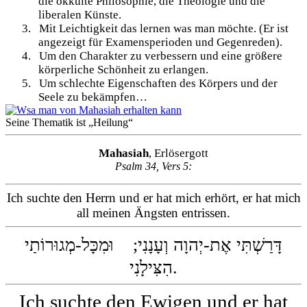
die okkulte Philosophie, die Theologie und die
liberalen Künste.
3.
Mit Leichtigkeit das lernen was man möchte. (Er ist
angezeigt für Examensperioden und Gegenreden).
4.
Um den Charakter zu verbessern und eine größere
körperliche Schönheit zu erlangen.
5.
Um schlechte Eigenschaften des Körpers und der
Seele zu bekämpfen…
Seine Thematik ist „Heilung“
Mahasiah
, Erlösergott
Psalm 34, Vers 5:
Ich suchte den Herrn und er hat mich erhört, er hat mich
all meinen Ängsten entrissen.
דָּרַשְׁתִּי אֶת-יְהוָה וְעָנָנִי; וּמִכָּל-מְגוּרוֹתַי
הִצִּילָנִי.
Ich suchte den Ewigen und er hat