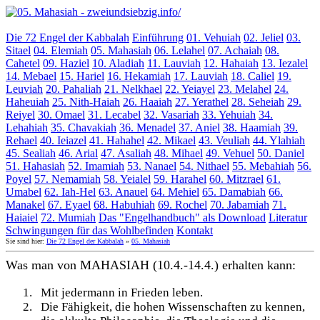
Die 72 Engel der Kabbalah
Einführung
01. Vehuiah
02. Jeliel
03.
Sitael
04. Elemiah
05. Mahasiah
06. Lelahel
07. Achaiah
08.
Cahetel
09. Haziel
10. Aladiah
11. Lauviah
12. Hahaiah
13. Iezalel
14. Mebael
15. Hariel
16. Hekamiah
17. Lauviah
18. Caliel
19.
Leuviah
20. Pahaliah
21. Nelkhael
22. Yeiayel
23. Melahel
24.
Haheuiah
25. Nith-Haiah
26. Haaiah
27. Yerathel
28. Seheiah
29.
Reiyel
30. Omael
31. Lecabel
32. Vasariah
33. Yehuiah
34.
Lehahiah
35. Chavakiah
36. Menadel
37. Aniel
38. Haamiah
39.
Rehael
40. Ieiazel
41. Hahahel
42. Mikael
43. Veuliah
44. Ylahiah
45. Sealiah
46. Arial
47. Asaliah
48. Mihael
49. Vehuel
50. Daniel
51. Hahasiah
52. Imamiah
53. Nanael
54. Nithael
55. Mebahiah
56.
Poyel
57. Nemamiah
58. Yeialel
59. Harahel
60. Mitzrael
61.
Umabel
62. Iah-Hel
63. Anauel
64. Mehiel
65. Damabiah
66.
Manakel
67. Eyael
68. Habuhiah
69. Rochel
70. Jabamiah
71.
Haiaiel
72. Mumiah
Das "Engelhandbuch" als Download
Literatur
Schwingungen für das Wohlbefinden
Kontakt
Sie sind hier:
Die 72 Engel der Kabbalah
»
05. Mahasiah
Was man von MAHASIAH (10.4.-14.4.) erhalten kann:
1.
Mit jedermann in Frieden leben.
2.
Die Fähigkeit, die hohen Wissenschaften zu kennen,